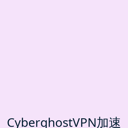
CyberghostVPN加速